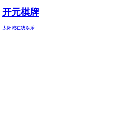
开元棋牌
太阳城在线娱乐