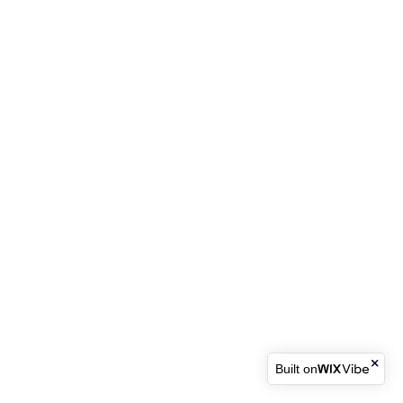
Built on