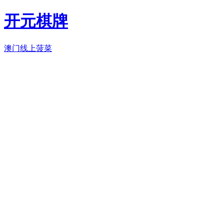
开元棋牌
澳门线上菠菜