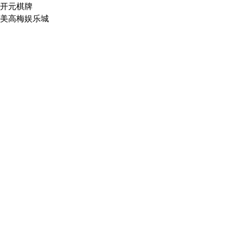
开元棋牌
美高梅娱乐城