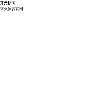
开元棋牌
雷火体育官网