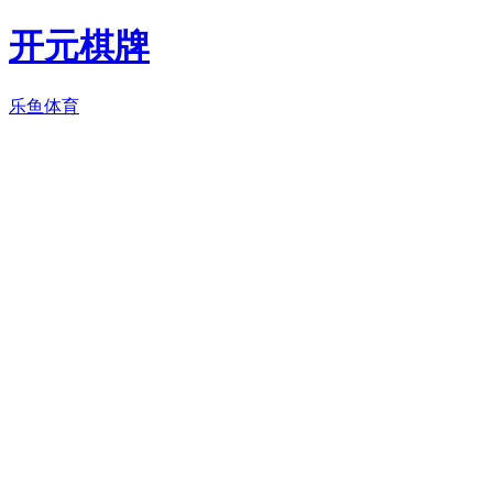
开元棋牌
乐鱼体育