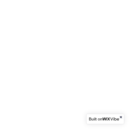
Built on