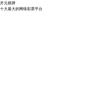
开元棋牌
十大最大的网络彩票平台