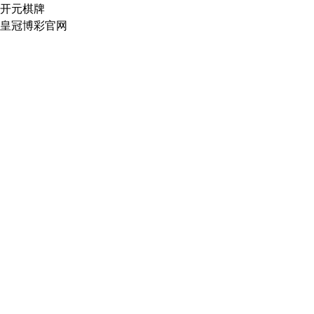
开元棋牌
皇冠博彩官网