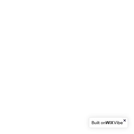
Built on