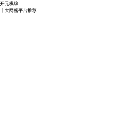
开元棋牌
十大网赌平台推荐