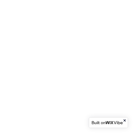
Built on