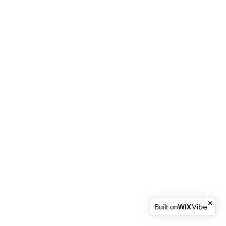
Built on