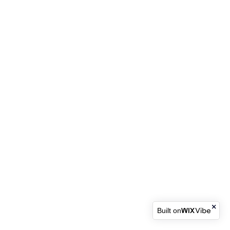
Built on