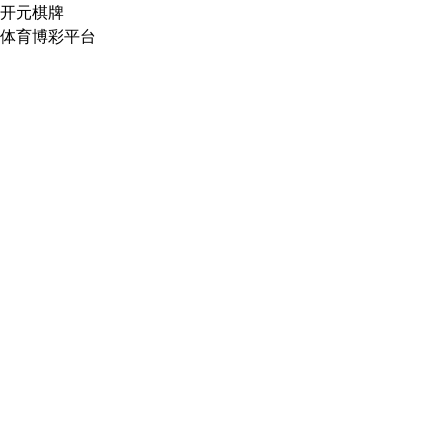
开元棋牌
体育博彩平台