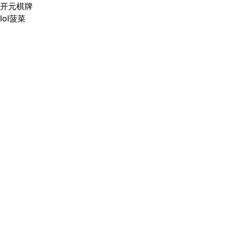
开元棋牌
lol菠菜