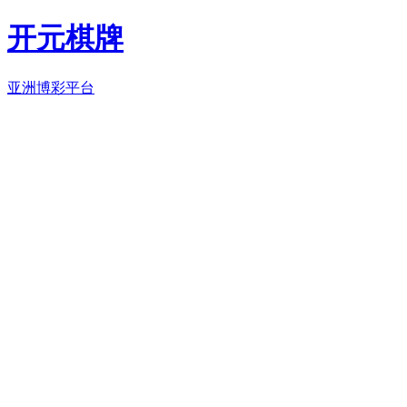
开元棋牌
亚洲博彩平台