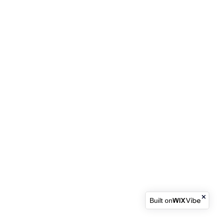
Built on