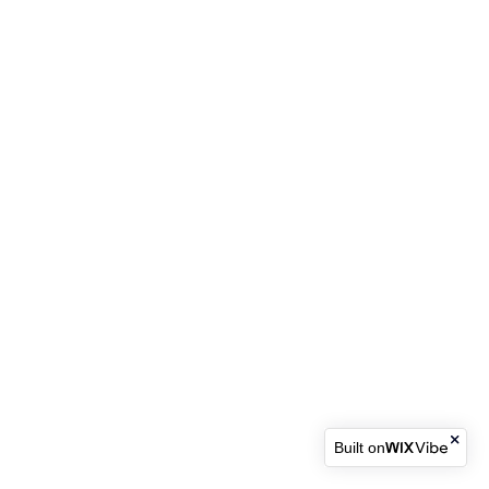
Built on