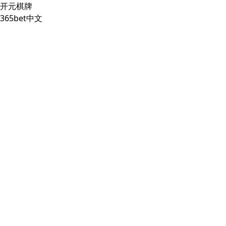
开元棋牌
365bet中文