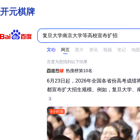
开元棋牌
时间不限
所有网页和文件
站点内检索
网页
图片
资讯
视频
笔记
地图
百度为您找到以下结果
热搜榜第10名
6月23日起，2026年全国各省份高考成
都宣布扩大招生规模。例如，复旦大学、南京
1
4小时前