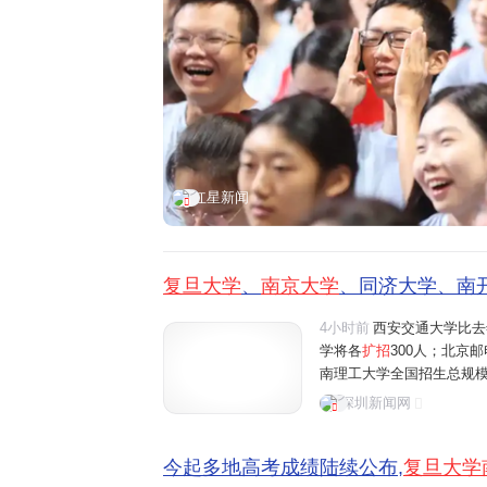
红星新闻
复旦大学
、
南京大学
、同济大学、南开
4小时前
西安交通大学比去
学将各
扩招
300人；北京邮
南理工大学全国招生总规模比
山东大学、中央财经大学、
深圳新闻网
增100个招生名额。AI
今起多地高考成绩陆续公布,
复旦大学