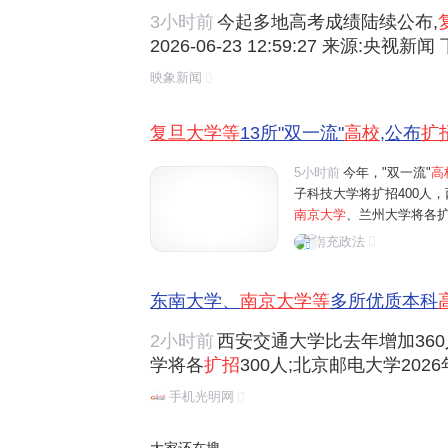
3小时前
今起多地高考成绩陆续公布,
2026-06-23 12:59:27 来源:央视
朗普称能迅速解决黎巴嫩问题 两客机
映象新闻
价冲击5200美元难度大增,美银,德银
降雨"梅完梅了"!数说南方破纪录强降雨,
复旦大学等
13所"双一流"
高校
,公布
扩
5小时前
今年，"双一流"
高
子科技大学将扩招400人，
南京大学
、兰州大学将各扩
增量为180人；华南理工大
南充政法
大学、南开大学、山东大学
东南大学、
南京大学等
多所优质本科
2小时前
西安交通大学比去年增加360
学将各
扩招
300人;北京邮电大学202
理工大学全国招生总规模比2025年增
手机光明网
山东大学、中央财经大学、中国矿业大学
00个招生名额。