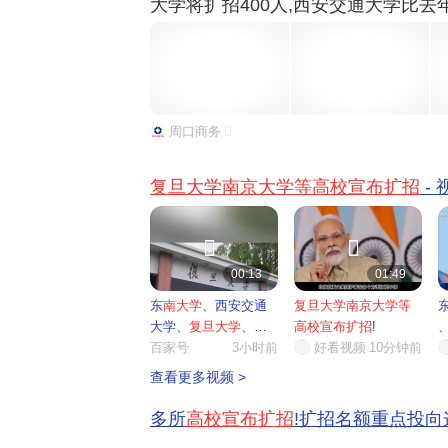
大学将扩招400人,西安交通大学比去年
、兰州大学将各扩招300人;北京邮电
80人;华南理工大学全国招生总规模比2
开大学...
周口商务
复旦大学南京大学等高校宣布扩招
-


00:13
01:49
东
南大学
、西安交通
复旦大学南京大学等
大学、
复旦大学
、
南
高校宣布扩招
!
京大学
百家号
...
3小时前
好看视频
10分钟前
查看更多视频 >
多所
高校宣布扩招
!扩招名额重点投向