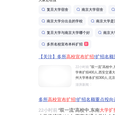
大家还在搜
复旦大学宿舍
南京大学宿舍
南京大学分出去的学校
南京大学是
复旦大学与南京大学哪个好
南京大
多所名校宣布本科扩招
新
【关注】多所
高校宣布扩招
!扩招名
22小时前
"双一流"高校中,
学将扩招400人,西安交通大
州大学将各扩招300人;北京
南理工大学全国招生总规模比
澎湃新闻
山东大学、中央财经大学、
多所
高校宣布扩招
!扩招名额重点投向
22小时前
"双一流"高校中,东南
大学扩