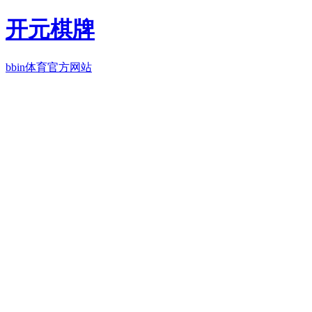
开元棋牌
bbin体育官方网站