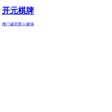
开元棋牌
澳门威尼斯人赌场