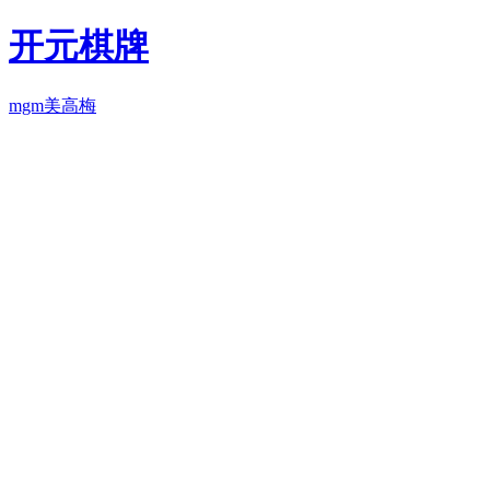
开元棋牌
mgm美高梅