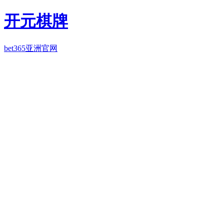
开元棋牌
bet365亚洲官网