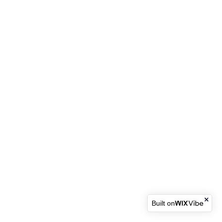
Built on