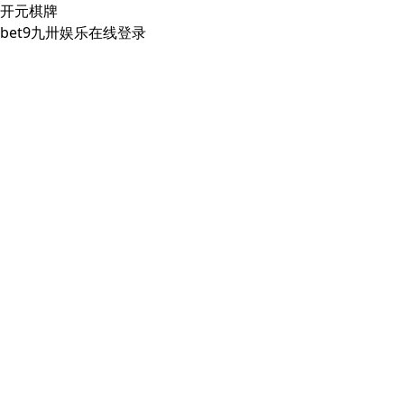
开元棋牌
bet9九卅娱乐在线登录