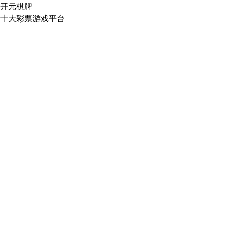
开元棋牌
十大彩票游戏平台