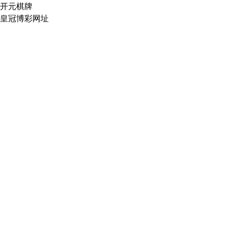
开元棋牌
皇冠博彩网址