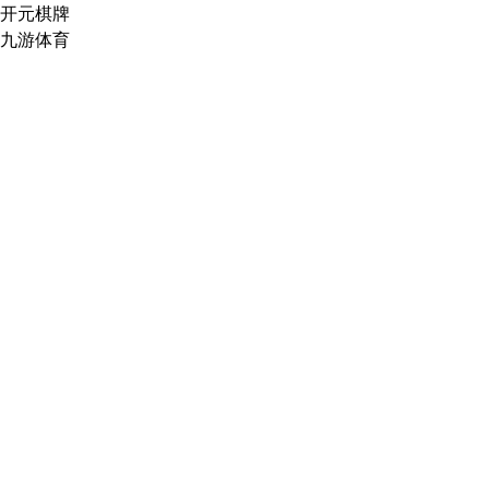
开元棋牌
九游体育