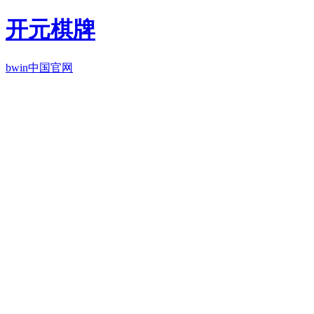
开元棋牌
bwin中国官网